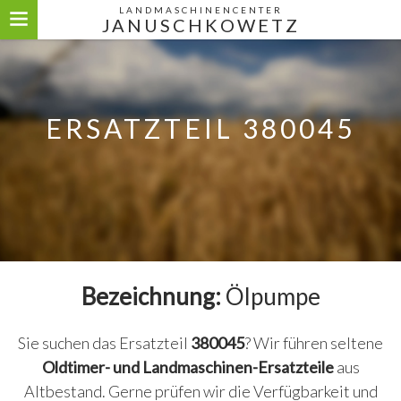
LANDMASCHINENCENTER
JANUSCHKOWETZ
ERSATZTEIL 380045
Bezeichnung:
Ölpumpe
Sie suchen das Ersatzteil
380045
? Wir führen seltene
Oldtimer- und Landmaschinen-Ersatzteile
aus
Altbestand. Gerne prüfen wir die Verfügbarkeit und