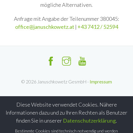
mögliche Alternativen.
Anfrage mit Angabe der Teilenummer 380045:
office@januschkowetz.at
|
+43 7412 / 52594
©
2026
Januschkowetz GesmbH -
Impressum
Diese Website verwendet Cookies. Nähere
Informationen dazu und zu Ihren Rechten als Benutzer
finden Sie in unserer
Datenschutzerklärung
.
Bestimmte Cookies sind technisch notwendig und werden