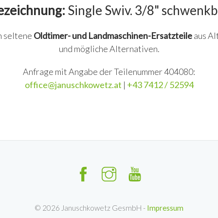
ezeichnung:
Single Swiv. 3/8" schwenkb
n seltene
Oldtimer- und Landmaschinen-Ersatzteile
aus Al
und mögliche Alternativen.
Anfrage mit Angabe der Teilenummer 404080:
office@januschkowetz.at
|
+43 7412 / 52594
©
2026
Januschkowetz GesmbH -
Impressum