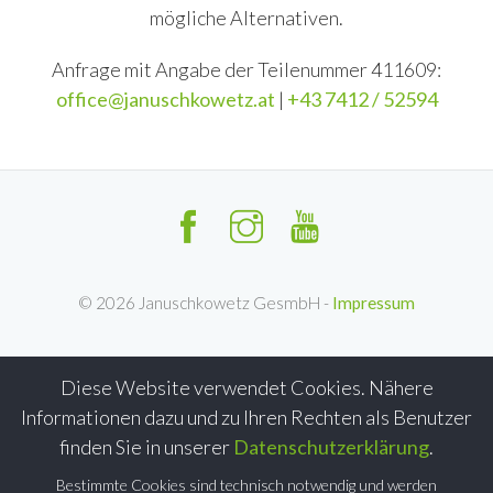
mögliche Alternativen.
Anfrage mit Angabe der Teilenummer 411609:
office@januschkowetz.at
|
+43 7412 / 52594
©
2026
Januschkowetz GesmbH -
Impressum
Diese Website verwendet Cookies. Nähere
Informationen dazu und zu Ihren Rechten als Benutzer
finden Sie in unserer
Datenschutzerklärung
.
Bestimmte Cookies sind technisch notwendig und werden