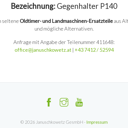
Bezeichnung:
Gegenhalter P140
n seltene
Oldtimer- und Landmaschinen-Ersatzteile
aus Al
und mögliche Alternativen.
Anfrage mit Angabe der Teilenummer 411648:
office@januschkowetz.at
|
+43 7412 / 52594
©
2026
Januschkowetz GesmbH -
Impressum