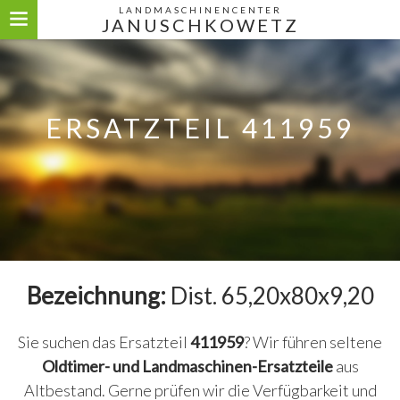
LANDMASCHINENCENTER
JANUSCHKOWETZ
ERSATZTEIL 411959
Bezeichnung:
Dist. 65,20x80x9,20
Sie suchen das Ersatzteil
411959
? Wir führen seltene
Oldtimer- und Landmaschinen-Ersatzteile
aus
Altbestand. Gerne prüfen wir die Verfügbarkeit und