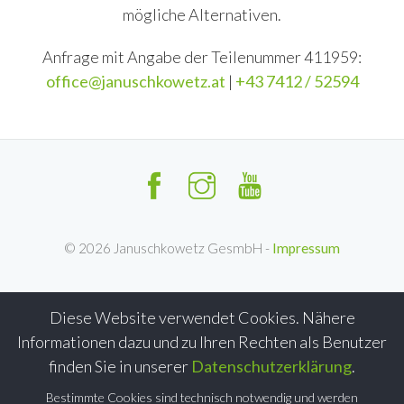
mögliche Alternativen.
Anfrage mit Angabe der Teilenummer 411959:
office@januschkowetz.at
|
+43 7412 / 52594
©
2026
Januschkowetz GesmbH -
Impressum
Diese Website verwendet Cookies. Nähere
Informationen dazu und zu Ihren Rechten als Benutzer
finden Sie in unserer
Datenschutzerklärung
.
Bestimmte Cookies sind technisch notwendig und werden