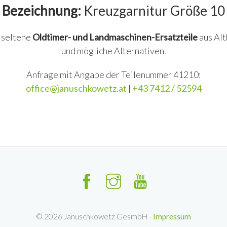
Bezeichnung:
Kreuzgarnitur Größe 10
n seltene
Oldtimer- und Landmaschinen-Ersatzteile
aus Alt
und mögliche Alternativen.
Anfrage mit Angabe der Teilenummer 41210:
office@januschkowetz.at
|
+43 7412 / 52594
©
2026
Januschkowetz GesmbH -
Impressum