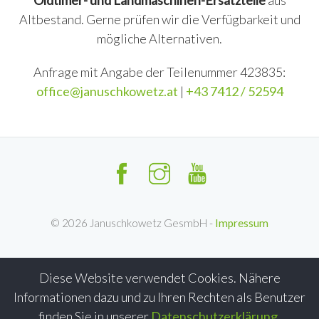
Oldtimer- und Landmaschinen-Ersatzteile
aus
Altbestand. Gerne prüfen wir die Verfügbarkeit und
mögliche Alternativen.
Anfrage mit Angabe der Teilenummer 423835:
office@januschkowetz.at
|
+43 7412 / 52594
©
2026
Januschkowetz GesmbH -
Impressum
Diese Website verwendet Cookies. Nähere
Informationen dazu und zu Ihren Rechten als Benutzer
finden Sie in unserer
Datenschutzerklärung
.