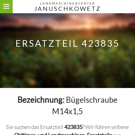
LANDMASCHINENCENTER
JANUSCHKOWETZ
ERSATZTEIL 423835
Bezeichnung:
Bügelschraube
M14x1,5
Sie suchen das Ersatzteil
423835
? Wir führen seltene