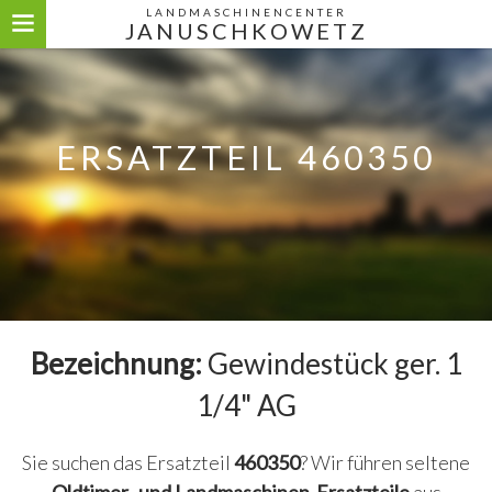
LANDMASCHINENCENTER
JANUSCHKOWETZ
ERSATZTEIL 460350
Bezeichnung:
Gewindestück ger. 1
1/4" AG
Sie suchen das Ersatzteil
460350
? Wir führen seltene