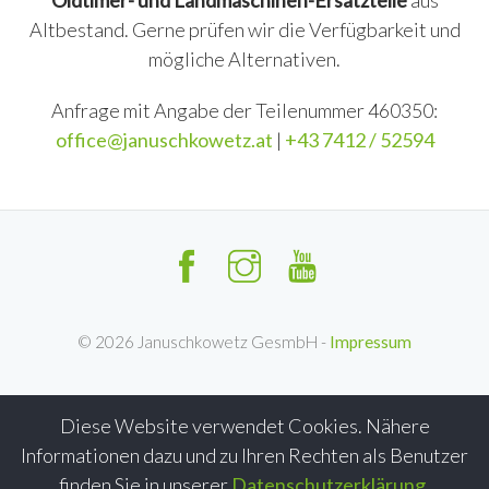
Oldtimer- und Landmaschinen-Ersatzteile
aus
Altbestand. Gerne prüfen wir die Verfügbarkeit und
mögliche Alternativen.
Anfrage mit Angabe der Teilenummer 460350:
office@januschkowetz.at
|
+43 7412 / 52594
©
2026
Januschkowetz GesmbH -
Impressum
Diese Website verwendet Cookies. Nähere
Informationen dazu und zu Ihren Rechten als Benutzer
finden Sie in unserer
Datenschutzerklärung
.