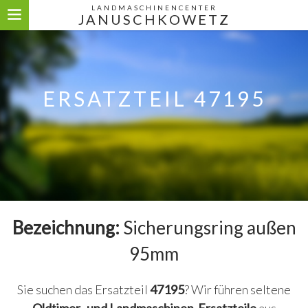
LANDMASCHINENCENTER
JANUSCHKOWETZ
ERSATZTEIL 47195
Bezeichnung:
Sicherungsring außen
95mm
Sie suchen das Ersatzteil
47195
? Wir führen seltene