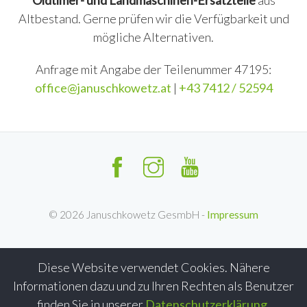
Oldtimer- und Landmaschinen-Ersatzteile
aus
Altbestand. Gerne prüfen wir die Verfügbarkeit und
mögliche Alternativen.
Anfrage mit Angabe der Teilenummer 47195:
office@januschkowetz.at
|
+43 7412 / 52594
©
2026
Januschkowetz GesmbH -
Impressum
Diese Website verwendet Cookies. Nähere
Informationen dazu und zu Ihren Rechten als Benutzer
finden Sie in unserer
Datenschutzerklärung
.