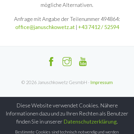
mögliche Alternativen.
Anfrage mit Angabe der Teilenummer 494864:
office@januschkowetz.at
|
+43 7412 / 52594
©
2026
Januschkowetz GesmbH -
Impressum
Diese Website verwendet Cookies. Nähere
Informationen dazu und zu Ihren Rechten als Benutzer
finden Sie in unserer
Datenschutzerklärung
.
Bestimmte Cookies sind technisch notwendig und werden