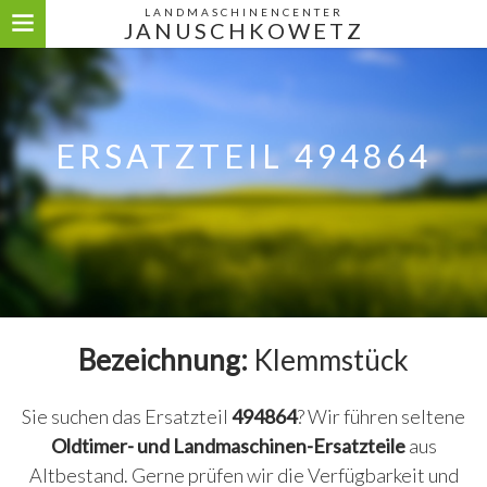
LANDMASCHINENCENTER
JANUSCHKOWETZ
ERSATZTEIL 494864
Bezeichnung:
Klemmstück
Sie suchen das Ersatzteil
494864
? Wir führen seltene
Oldtimer- und Landmaschinen-Ersatzteile
aus
Altbestand. Gerne prüfen wir die Verfügbarkeit und