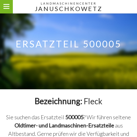
LANDMASCHINENCENTER
JANUSCHKOWETZ
ERSATZTEIL 500005
Bezeichnung:
Fleck
Sie suchen das Ersatzteil
500005
? Wir führen seltene
Oldtimer- und Landmaschinen-Ersatzteile
aus
Altbestand. Gerne prüfen wir die Verfügbarkeit und