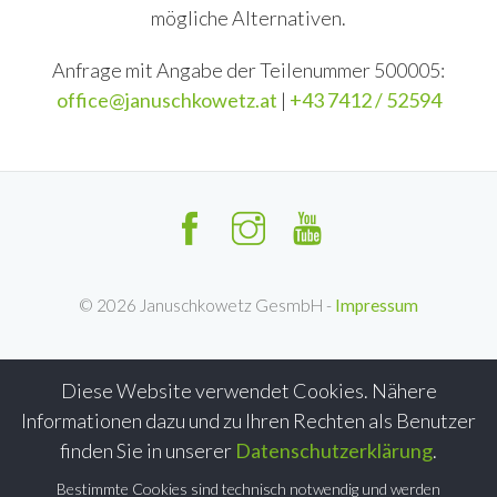
mögliche Alternativen.
Anfrage mit Angabe der Teilenummer 500005:
office@januschkowetz.at
|
+43 7412 / 52594
©
2026
Januschkowetz GesmbH -
Impressum
Diese Website verwendet Cookies. Nähere
Informationen dazu und zu Ihren Rechten als Benutzer
finden Sie in unserer
Datenschutzerklärung
.
Bestimmte Cookies sind technisch notwendig und werden