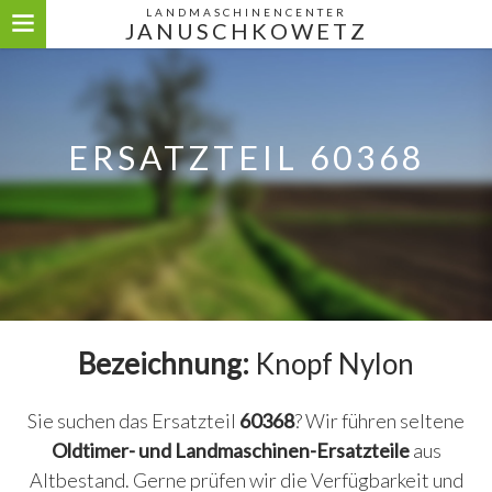
LANDMASCHINENCENTER
JANUSCHKOWETZ
ERSATZTEIL 60368
Bezeichnung:
Knopf Nylon
Sie suchen das Ersatzteil
60368
? Wir führen seltene
Oldtimer- und Landmaschinen-Ersatzteile
aus
Altbestand. Gerne prüfen wir die Verfügbarkeit und