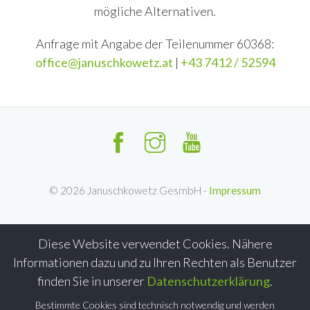
mögliche Alternativen.
Anfrage mit Angabe der Teilenummer 60368:
office@januschkowetz.at
|
+43 7412 / 52594
©
2026
Januschkowetz GesmbH -
Impressum
Diese Website verwendet Cookies. Nähere
Informationen dazu und zu Ihren Rechten als Benutzer
finden Sie in unserer
Datenschutzerklärung
.
Bestimmte Cookies sind technisch notwendig und werden