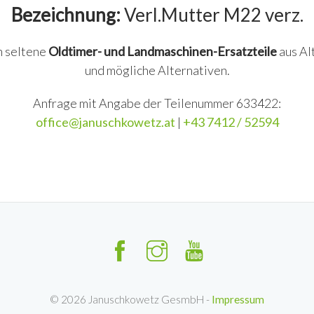
Bezeichnung:
Verl.Mutter M22 verz.
n seltene
Oldtimer- und Landmaschinen-Ersatzteile
aus Al
und mögliche Alternativen.
Anfrage mit Angabe der Teilenummer 633422:
office@januschkowetz.at
|
+43 7412 / 52594
©
2026
Januschkowetz GesmbH -
Impressum