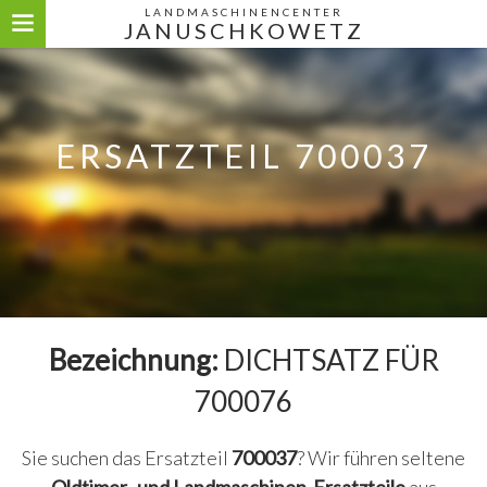
LANDMASCHINENCENTER
JANUSCHKOWETZ
ERSATZTEIL 700037
Bezeichnung:
DICHTSATZ FÜR
700076
Sie suchen das Ersatzteil
700037
? Wir führen seltene