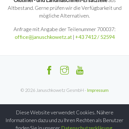
Oldtimer- und Landmaschinen-Ersatzteile
aus
Altbestand. Gerne prüfen wir die Verfügbarkeit und
mögliche Alternativen.
Anfrage mit Angabe der Teilenummer 700037:
office@januschkowetz.at
|
+43 7412 / 52594
©
2026
Januschkowetz GesmbH -
Impressum
Diese Website verwendet Cookies. Nähere
Informationen dazu und zu Ihren Rechten als Benutzer
finden Sie in unserer
Datenschutzerklärung
.