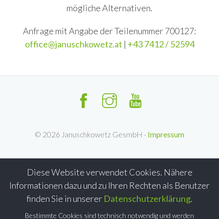
mögliche Alternativen.
Anfrage mit Angabe der Teilenummer 700127:
office@januschkowetz.at
|
+43 7412 / 52594
©
2026
Januschkowetz GesmbH -
Impressum
Diese Website verwendet Cookies. Nähere
Informationen dazu und zu Ihren Rechten als Benutzer
finden Sie in unserer
Datenschutzerklärung
.
Bestimmte Cookies sind technisch notwendig und werden