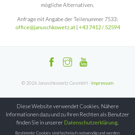
mögliche Alternativen.
Anfrage mit Angabe der Teilenummer 7533:
office@januschkowetz.at
|
+43 7412 / 52594
©
2026
Januschkowetz GesmbH -
Impressum
Diese Website verwendet Cookies. Nähere
Informationen dazu und zu Ihren Rechten als Benutzer
finden Sie in unserer
Datenschutzerklärung
.
Bestimmte Cookies sind technisch notwendig und werden