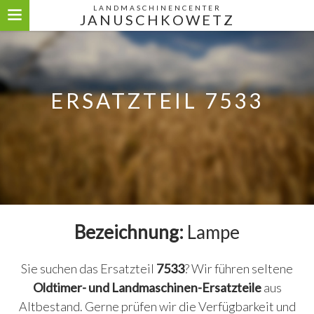
LANDMASCHINENCENTER
JANUSCHKOWETZ
ERSATZTEIL 7533
Bezeichnung:
Lampe
Sie suchen das Ersatzteil
7533
? Wir führen seltene
Oldtimer- und Landmaschinen-Ersatzteile
aus
Altbestand. Gerne prüfen wir die Verfügbarkeit und