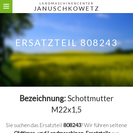
LANDMASCHINENCENTER
JANUSCHKOWETZ
ERSATZTEIL 808243
Bezeichnung:
Schottmutter
M22x1,5
Sie suchen das Ersatzteil
808243
? Wir führen seltene