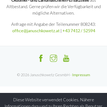
Oldtimer- und Landmaschinen-Ersatzteile
aus
Altbestand. Gerne prüfen wir die Verfügbarkeit und
mögliche Alternativen.
Anfrage mit Angabe der Teilenummer 808243:
office@januschkowetz.at
|
+43 7412 / 52594
©
2026
Januschkowetz GesmbH -
Impressum
Diese Website verwendet Cookies. Nähere
Informationen dazu und zu Ihren Rechten als Benutzer