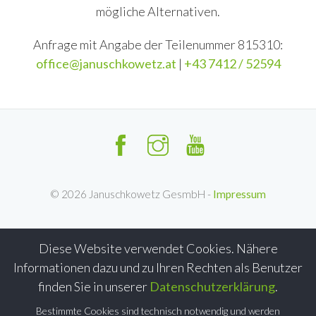
mögliche Alternativen.
Anfrage mit Angabe der Teilenummer 815310:
office@januschkowetz.at
|
+43 7412 / 52594
©
2026
Januschkowetz GesmbH -
Impressum
Diese Website verwendet Cookies. Nähere
Informationen dazu und zu Ihren Rechten als Benutzer
finden Sie in unserer
Datenschutzerklärung
.
Bestimmte Cookies sind technisch notwendig und werden