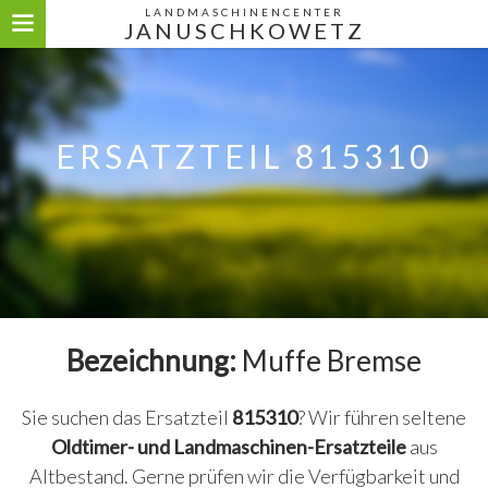
LANDMASCHINENCENTER
JANUSCHKOWETZ
ERSATZTEIL 815310
Bezeichnung:
Muffe Bremse
Sie suchen das Ersatzteil
815310
? Wir führen seltene
Oldtimer- und Landmaschinen-Ersatzteile
aus
Altbestand. Gerne prüfen wir die Verfügbarkeit und