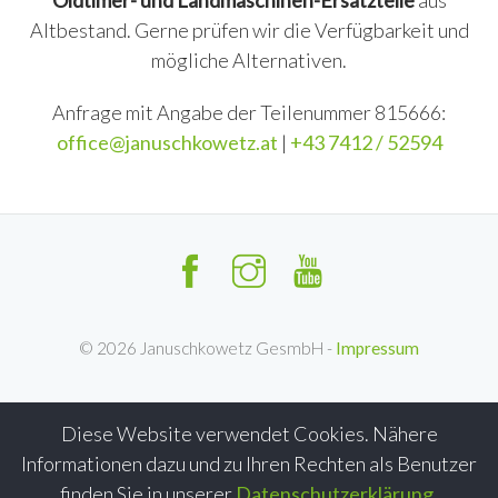
Oldtimer- und Landmaschinen-Ersatzteile
aus
Altbestand. Gerne prüfen wir die Verfügbarkeit und
mögliche Alternativen.
Anfrage mit Angabe der Teilenummer 815666:
office@januschkowetz.at
|
+43 7412 / 52594
©
2026
Januschkowetz GesmbH -
Impressum
Diese Website verwendet Cookies. Nähere
Informationen dazu und zu Ihren Rechten als Benutzer
finden Sie in unserer
Datenschutzerklärung
.