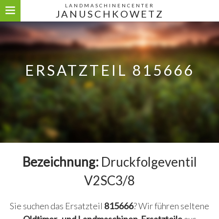
LANDMASCHINENCENTER
JANUSCHKOWETZ
ERSATZTEIL 815666
Bezeichnung:
Druckfolgeventil
V2SC3/8
Sie suchen das Ersatzteil
815666
? Wir führen seltene