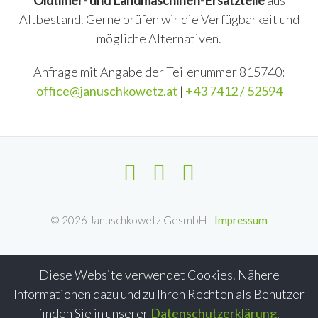
Oldtimer- und Landmaschinen-Ersatzteile
aus
Altbestand. Gerne prüfen wir die Verfügbarkeit und
mögliche Alternativen.
Anfrage mit Angabe der Teilenummer 815740:
office@januschkowetz.at
|
+43 7412 / 52594
©
2026
Januschkowetz GesmbH -
Impressum
Diese Website verwendet Cookies. Nähere
Informationen dazu und zu Ihren Rechten als Benutzer
finden Sie in unserer
Datenschutzerklärung
.