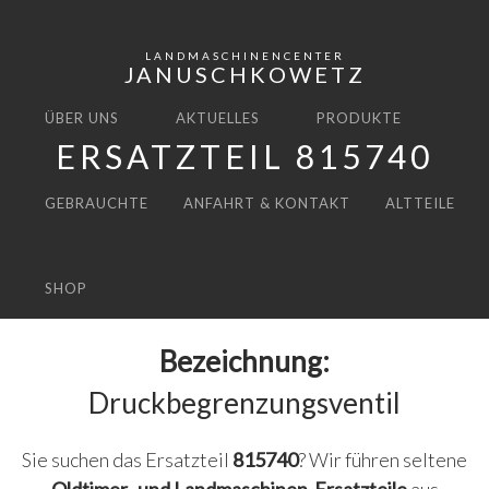
LANDMASCHINENCENTER
JANUSCHKOWETZ
ÜBER UNS
AKTUELLES
PRODUKTE
ERSATZTEIL 815740
GEBRAUCHTE
ANFAHRT & KONTAKT
ALTTEILE
SHOP
Bezeichnung:
Druckbegrenzungsventil
Sie suchen das Ersatzteil
815740
? Wir führen seltene