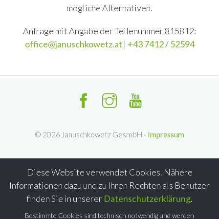
mögliche Alternativen.
Anfrage mit Angabe der Teilenummer 815812:
office@januschkowetz.at
|
+43 7412 / 52594
©
2026
Januschkowetz GesmbH -
Impressum
Diese Website verwendet Cookies. Nähere
Informationen dazu und zu Ihren Rechten als Benutzer
finden Sie in unserer
Datenschutzerklärung
.
Bestimmte Cookies sind technisch notwendig und werden