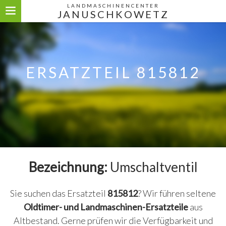
LANDMASCHINENCENTER
JANUSCHKOWETZ
ERSATZTEIL 815812
Bezeichnung:
Umschaltventil
Sie suchen das Ersatzteil
815812
? Wir führen seltene
Oldtimer- und Landmaschinen-Ersatzteile
aus
Altbestand. Gerne prüfen wir die Verfügbarkeit und