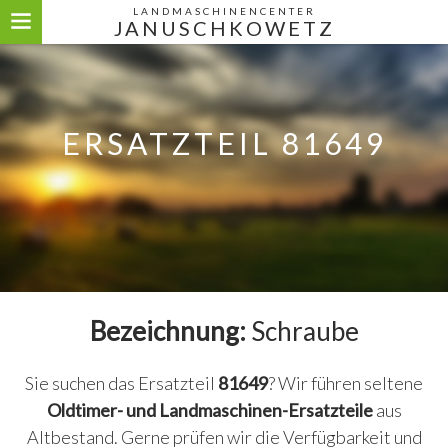
LANDMASCHINENCENTER
JANUSCHKOWETZ
ERSATZTEIL 81649
Bezeichnung:
Schraube
Sie suchen das Ersatzteil
81649
? Wir führen seltene
Oldtimer- und Landmaschinen-Ersatzteile
aus
Altbestand. Gerne prüfen wir die Verfügbarkeit und