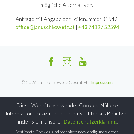
mögliche Alternativen.
Anfrage mit Angabe der Teilenummer 81649:
office@januschkowetz.at
|
+43 7412 / 52594
©
2026
Januschkowetz GesmbH -
Impressum
Diese Website verwendet Cookies. Nähere
Informationen dazu und zu Ihren Rechten als Benutzer
finden Sie in unserer
Datenschutzerklärung
.
Bestimmte Cookies sind technisch notwendig und werden