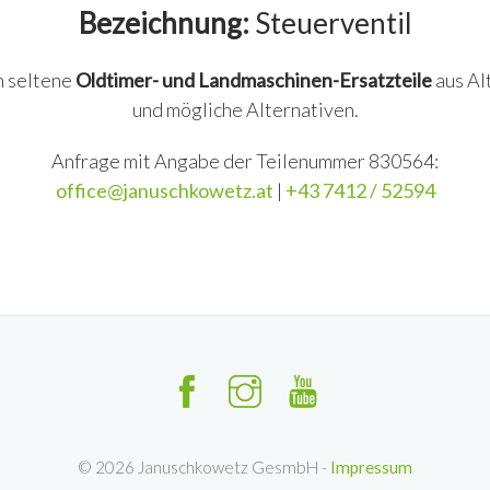
Bezeichnung:
Steuerventil
n seltene
Oldtimer- und Landmaschinen-Ersatzteile
aus Al
und mögliche Alternativen.
Anfrage mit Angabe der Teilenummer 830564:
office@januschkowetz.at
|
+43 7412 / 52594
©
2026
Januschkowetz GesmbH -
Impressum