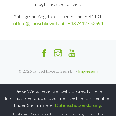
mögliche Alternativen.
Anfrage mit Angabe der Teilenummer 84101:
office@januschkowetz.at
|
+43 7412 / 52594
©
2026
Januschkowetz GesmbH -
Impressum
Diese Website verwendet Cookies. Nähere
Informationen dazu und zu Ihren Rechten als Benutzer
finden Sie in unserer
Datenschutzerklärung
.
Bestimmte Cookies sind technisch notwendig und werden