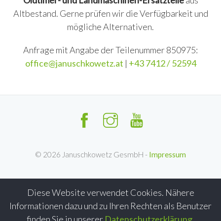
Oldtimer- und Landmaschinen-Ersatzteile
aus
Altbestand. Gerne prüfen wir die Verfügbarkeit und
mögliche Alternativen.
Anfrage mit Angabe der Teilenummer 850975:
office@januschkowetz.at
|
+43 7412 / 52594
©
2026
Januschkowetz GesmbH -
Impressum
Diese Website verwendet Cookies. Nähere
Informationen dazu und zu Ihren Rechten als Benutzer
finden Sie in unserer
Datenschutzerklärung
.