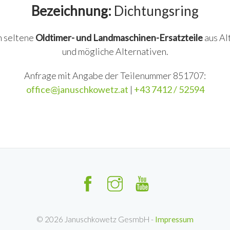
Bezeichnung:
Dichtungsring
n seltene
Oldtimer- und Landmaschinen-Ersatzteile
aus Al
und mögliche Alternativen.
Anfrage mit Angabe der Teilenummer 851707:
office@januschkowetz.at
|
+43 7412 / 52594
©
2026
Januschkowetz GesmbH -
Impressum