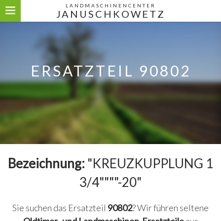
LANDMASCHINENCENTER
JANUSCHKOWETZ
ERSATZTEIL 90802
Bezeichnung:
"KREUZKUPPLUNG 1
3/4""""-20"
Sie suchen das Ersatzteil
90802
? Wir führen seltene