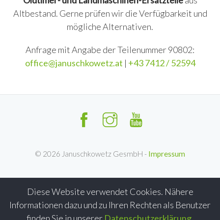
Oldtimer- und Landmaschinen-Ersatzteile
aus
Altbestand. Gerne prüfen wir die Verfügbarkeit und
mögliche Alternativen.
Anfrage mit Angabe der Teilenummer 90802:
office@januschkowetz.at
|
+43 7412 / 52594
©
2026
Januschkowetz GesmbH -
Impressum
Diese Website verwendet Cookies. Nähere
Informationen dazu und zu Ihren Rechten als Benutzer
finden Sie in unserer
Datenschutzerklärung
.