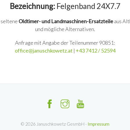
Bezeichnung:
Felgenband 24X7.7
n seltene
Oldtimer- und Landmaschinen-Ersatzteile
aus Alt
und mögliche Alternativen.
Anfrage mit Angabe der Teilenummer 90851:
office@januschkowetz.at
|
+43 7412 / 52594
©
2026
Januschkowetz GesmbH -
Impressum