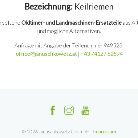
Bezeichnung:
Keilriemen
n seltene
Oldtimer- und Landmaschinen-Ersatzteile
aus Al
und mögliche Alternativen.
Anfrage mit Angabe der Teilenummer 949523:
office@januschkowetz.at
|
+43 7412 / 52594
©
2026
Januschkowetz GesmbH -
Impressum