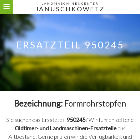
LANDMASCHINENCENTER
JANUSCHKOWETZ
ERSATZTEIL 950245
Bezeichnung:
Formrohrstopfen
Sie suchen das Ersatzteil
950245
? Wir führen seltene
Oldtimer- und Landmaschinen-Ersatzteile
aus
Altbestand. Gerne prüfen wir die Verfügbarkeit und