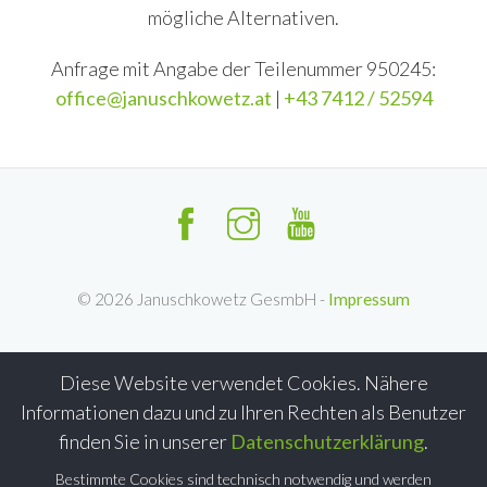
mögliche Alternativen.
Anfrage mit Angabe der Teilenummer 950245:
office@januschkowetz.at
|
+43 7412 / 52594
©
2026
Januschkowetz GesmbH -
Impressum
Diese Website verwendet Cookies. Nähere
Informationen dazu und zu Ihren Rechten als Benutzer
finden Sie in unserer
Datenschutzerklärung
.
Bestimmte Cookies sind technisch notwendig und werden