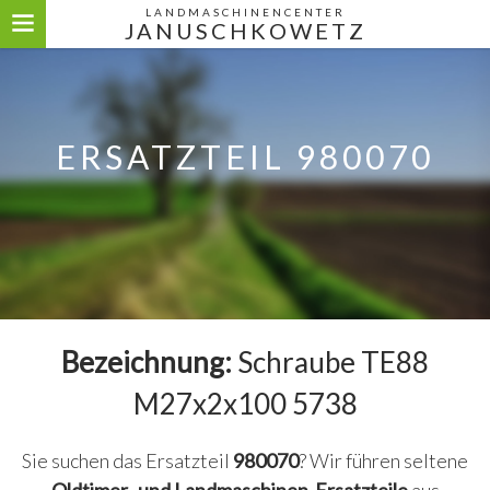
LANDMASCHINENCENTER
JANUSCHKOWETZ
ERSATZTEIL 980070
Bezeichnung:
Schraube TE88
M27x2x100 5738
Sie suchen das Ersatzteil
980070
? Wir führen seltene