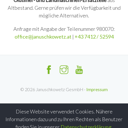
Oldtimer- und Landmaschinen-Ersatzteile
aus
Altbestand. Gerne prüfen wir die Verfügbarkeit und
mögliche Alternativen.
Anfrage mit Angabe der Teilenummer 980070:
office@januschkowetz.at
|
+43 7412 / 52594
©
2026
Januschkowetz GesmbH -
Impressum
Diese Website verwendet Cookies. Nähere
Informationen dazu und zu Ihren Rechten als Benutzer
finden Sie in unserer
Datenschutzerklärung
.